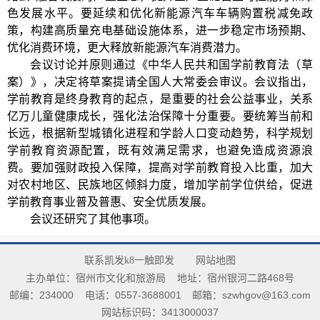
色发展水平。要延续和优化新能源汽车车辆购置税减免政
策，构建高质量充电基础设施体系，进一步稳定市场预期、
优化消费环境，更大释放新能源汽车消费潜力。
会议讨论并原则通过《中华人民共和国学前教育法（草
案）》，决定将草案提请全国人大常委会审议。会议指出，
学前教育是终身教育的起点，是重要的社会公益事业，关系
亿万儿童健康成长，强化法治保障十分重要。要统筹当前和
长远，根据新型城镇化进程和学龄人口变动趋势，科学规划
学前教育资源配置，既有效满足需求，也避免造成资源浪
费。要加强财政投入保障，提高对学前教育投入比重，加大
对农村地区、民族地区倾斜力度，增加学前学位供给，促进
学前教育事业普及普惠、安全优质发展。
会议还研究了其他事项。
联系凯发k8一触即发
网站地图
主办单位：宿州市文化和旅游局
地址：宿州银河二路468号
邮编：234000
电话：0557-3688001
邮箱：
szwhgov@163.com
网站标识码：3413000037