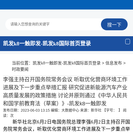
凯发k8一触即发-凯发k8国际首页登录
当前位置：
>
>
凯发k8一触即发-凯发k8国际首页登录
信息发布
时政要闻
李强主持召开国务院常务会议 听取优化营商环境工作
进展及下一步重点举措汇报 研究促进新能源汽车产业
高质量发展的政策措施 讨论并原则通过《中华人民共
和国学前教育法（草案）》-凯发k8一触即发
发布日期：2023-06-03 13:15
编辑：大数据中心
来源：新华社
【字号： 】
阅
读：
次
新华社北京
6
月
2
日电
国务院总理李强
6
月
2
日主持召开国
务院常务会议，听取优化营商环境工作进展及下一步重点举