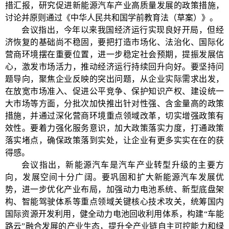
措汇报，研究促进新能源汽车产业高质量发展的政策措施，
讨论并原则通过《中华人民共和国学前教育法（草案）》。
会议指出，今年以来我国经济运行实现良好开局，但经
济恢复的基础尚不稳固，要把打造市场化、法治化、国际化
营商环境摆在重要位置，进一步稳定社会预期，提振发展信
心，激发市场活力，推动经济运行持续回升向好。要坚持问
题导向，聚焦企业反映的突出问题，从企业实际需求出发，
在放宽市场准入、促进公平竞争、保护知识产权、建设统一
大市场等方面，分批次加快推出针对性强、含金量高的政策
措施，并通过深化营商环境重点领域改革，切实增强政策有
效性。要着力强化服务意识，加大政策落实力度，打通政策
落实堵点，确保政策落到实处，让企业有更多实实在在的获
得感。
会议指出，新能源汽车是汽车产业转型升级的主要方
向，发展空间十分广阔。要巩固和扩大新能源汽车发展优
势，进一步优化产业布局，加强动力电池系统、新型底盘架
构、智能驾驶体系等重点领域关键核心技术攻关，统筹国内
国际资源开发利用，健全动力电池回收利用体系，构建
“
车能
路云
”
融合发展的产业生态，提升全产业链自主可控能力和绿