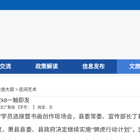
交流
政策解读
信息发布
文
>
文旅大观
民间艺术
k8一触即发
文广新局
【字号： 】
阅读：
次
”学员选拨暨书画创作现场会，县委常委、宣传部长
，萧县县委、县政府决定继续实施“狮虎行动计划”