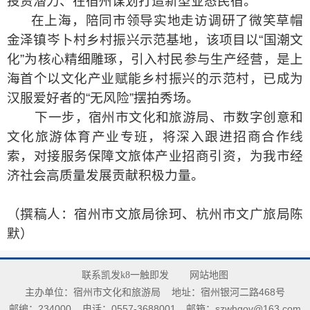
投资潜力、在宿州谋划打造新型业态民宿。
在上海，陪同市领导实地走访调研了微笑草帽
金泽镇岑卜村乡村振兴示范基地，该项目以“国潮文
化”为核心精细雕琢，引入村民参与生产经营，是上
海首个以文化产业赋能乡村振兴的示范村，已成为
汉服爱好者的“无风险”摆拍秀场。
下一步，宿州市文化和旅游局、市数字创意和
文化旅游体育产业专班，将深入跟进招商合作线
索，对接服务保障文旅体产业招商引资，为我市经
济社会高质量发展贡献积极力量。
（撰稿人：宿州市文旅局徐珂、杭州市文广旅局陈
默
）
联系凯发k8一触即发
网站地图
主办单位：宿州市文化和旅游局
地址：宿州银河二路468号
邮编：234000
电话：0557-3688001
邮箱：
szwhgov@163.com